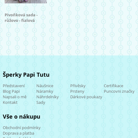
Pivoňková sada -
růžovo - fialová
Šperky Papi Tutu
Představení
Náušnice
Přívěsky
Certifikace
Blog Papi
Náramky
Prsteny
Puncovni značky
Napsali o mě
Náhrdelníky
Dárkové poukazy
Kontakt
Sady
Vše o nákupu
Obchodní podmínky
Doprava a platba