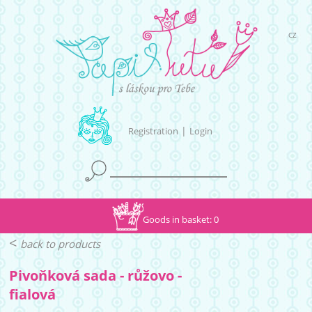
CZ
|
Registration
Login
Goods in basket: 0
<
back to products
Pivoňková sada - růžovo -
fialová