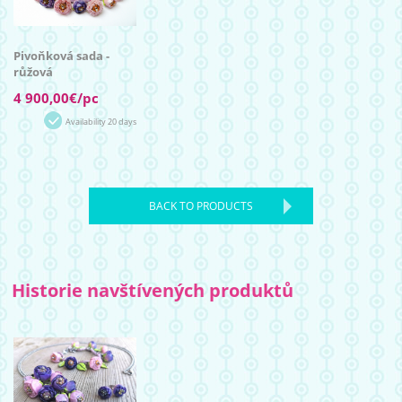
Pivoňková sada -
růžová
4 900,00€/pc
Availability 20 days
BACK TO PRODUCTS
Historie navštívených produktů