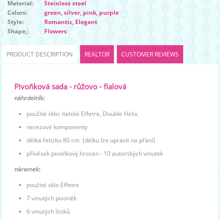
Material:
Steinless steel
Colors:
green, silver, pink, purple
Style:
Romantic, Elegant
Shape,:
Flowers
PRODUCT DESCRIPTION
REALTOR
CUSTOMER REVIEWS
Pivoňková sada - růžovo - fialová
náhrdelník:
použité sklo: italské Effetre, Double Helix
nerezové komponenty
délka řetízku 80 cm (délku lze upravit na přání)
přívěsek pivoňkový hrozen - 10 autorských vinutek
náramek:
použité sklo Effetre
7 vinutých pivoněk
6 vinutých lístků