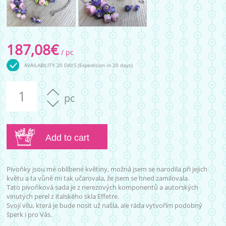
187,08
€
/ pc
AVAILABILITY 20 DAYS
(Expedition in 20 days)
pc
Add to cart
Pivoňky jsou mé oblíbené květiny, možná jsem se narodila při jejich
květu a ta vůně mi tak učarovala, že jsem se hned zamilovala.
Tato pivoňková sada je z nerezových komponentů a autorských
vinutých perel z italského skla Effetre.
Svojí vílu, která je bude nosit už našla, ale ráda vytvořím podobný
šperk i pro Vás.